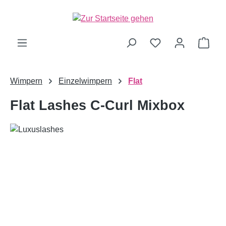
alt springen
Ware
Wimpern
Einzelwimpern
Flat
Flat Lashes C-Curl Mixbox
Bildergalerie überspringen