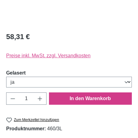
58,31 €
Preise inkl. MwSt. zzgl. Versandkosten
auswählen
Gelasert
Produkt Anzahl: Gib den gewünschten Wert e
In den Warenkorb
Zum Merkzettel hinzufügen
Produktnummer:
460/3L