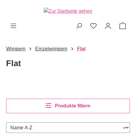
alt springen
Ware
Wimpern
Einzelwimpern
Flat
Flat
Produkte filtern