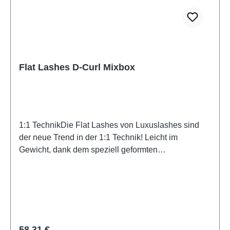
Flat Lashes D-Curl Mixbox
1:1 TechnikDie Flat Lashes von Luxuslashes sind
der neue Trend in der 1:1 Technik! Leicht im
Gewicht, dank dem speziell geformten
Wimpernende, sehr soft, intensives Schwarz. Das
besondere Wimpernende garantiert optimale
Haltbarkeit.Der Vorteil: sieht aus wie eine stärkere
Wimper, ist aber nur halb so schwer.In den Längen
6-15 mm. NEU: Sie können Ihre Wunschbox jetzt
auch in der Laser Technologie bekommen. Hierzu
Regulärer Preis:
58,31 €