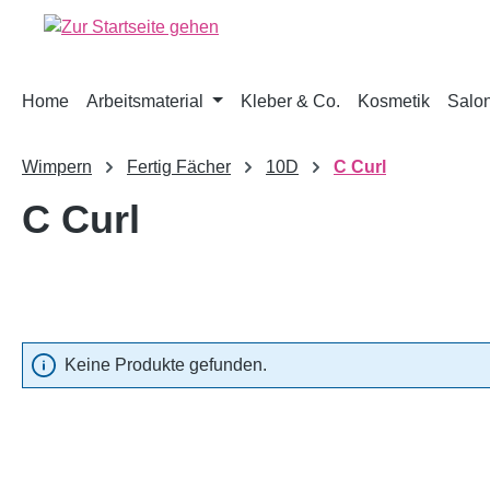
springen
Zur Hauptnavigation springen
Home
Arbeitsmaterial
Kleber & Co.
Kosmetik
Salon
Wimpern
Fertig Fächer
10D
C Curl
C Curl
Keine Produkte gefunden.