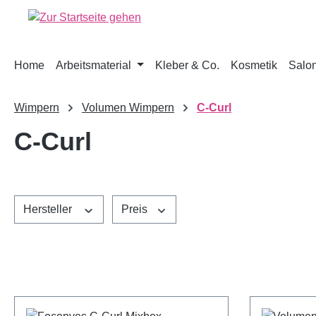
springen
Zur Hauptnavigation springen
Home
Arbeitsmaterial
Kleber & Co.
Kosmetik
Salon
Wimpern
Volumen Wimpern
C-Curl
C-Curl
Hersteller
Preis