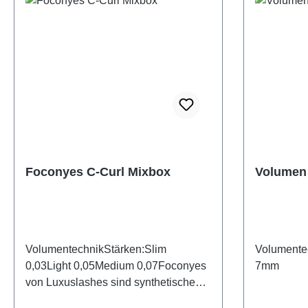
Foconyes C-Curl Mixbox
Volumen 
VolumentechnikStärken:Slim
Volumentec
0,03Light 0,05Medium 0,07Foconyes
7mm
von Luxuslashes sind synthetische
Wimpern, speziell für unsere