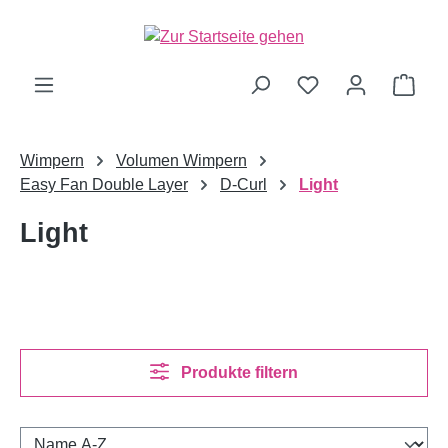
alt springen
Ware
Wimpern
Volumen Wimpern
Easy Fan Double Layer
D-Curl
Light
Light
Produkte filtern