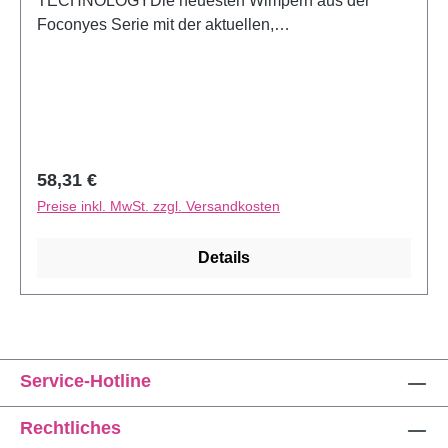
TECHNOLOGYDie neuesten Wimpern aus der
Foconyes Serie mit der aktuellen,
praktischen Double Layer Easy Fan
Technology.Detaillierte Infos finden Sie
unter: https://business.luxuslashes.com/double-
layer-easy-fan
Regulärer Preis:
58,31 €
Preise inkl. MwSt. zzgl. Versandkosten
Details
Service-Hotline
Rechtliches