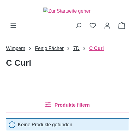
alt springen
Ware
Wimpern
Fertig Fächer
7D
C Curl
C Curl
Produkte filtern
Keine Produkte gefunden.